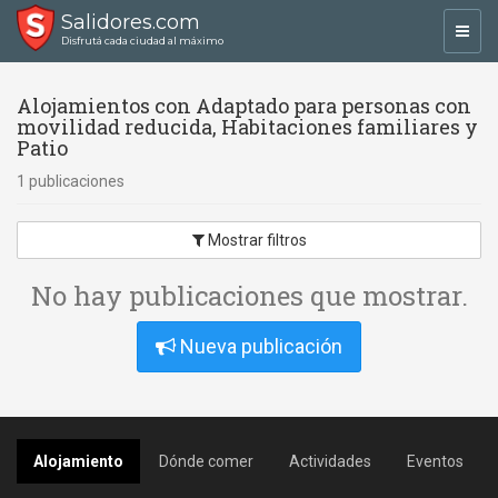
Salidores.com
Toggl
Disfrutá cada ciudad al máximo
navig
Alojamientos con Adaptado para personas con
movilidad reducida, Habitaciones familiares y
Patio
1 publicaciones
Mostrar filtros
No hay publicaciones que mostrar.
Nueva publicación
Alojamiento
Dónde comer
Actividades
Eventos