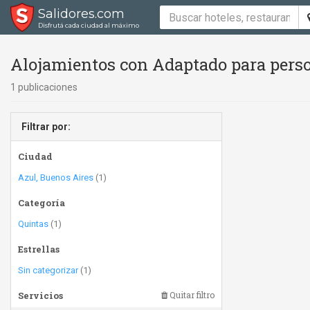
Salidores.com
Disfrutá cada ciudad al máximo
Alojamientos con Adaptado para perso
1 publicaciones
Filtrar por:
Ciudad
Azul, Buenos Aires
(1)
Categoría
Quintas
(1)
Estrellas
Sin categorizar
(1)
Servicios
Quitar filtro