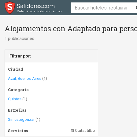
Salidores.com
Disfrutá cada ciudad al máximo
Alojamientos con Adaptado para perso
1 publicaciones
Filtrar por:
Ciudad
Azul, Buenos Aires
(1)
Categoría
Quintas
(1)
Estrellas
Sin categorizar
(1)
Servicios
Quitar filtro