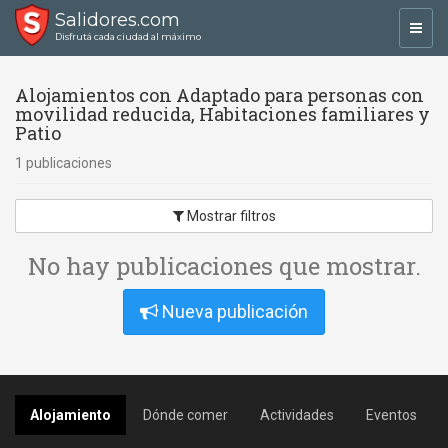
Salidores.com
Toggl
Disfrutá cada ciudad al máximo
navig
Alojamientos con Adaptado para personas con
movilidad reducida, Habitaciones familiares y
Patio
1 publicaciones
Mostrar filtros
No hay publicaciones que mostrar.
Nueva publicación
Alojamiento
Dónde comer
Actividades
Eventos