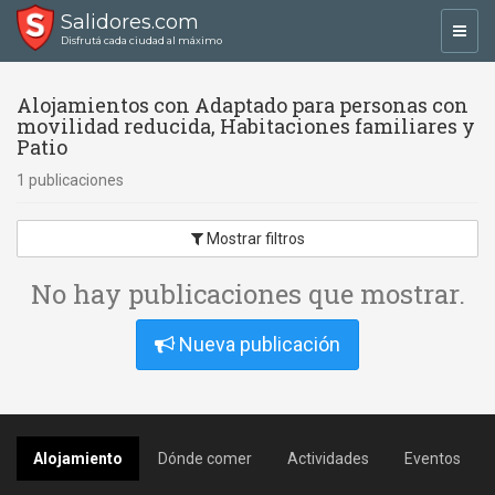
Salidores.com
Toggl
Disfrutá cada ciudad al máximo
navig
Alojamientos con Adaptado para personas con
movilidad reducida, Habitaciones familiares y
Patio
1 publicaciones
Mostrar filtros
No hay publicaciones que mostrar.
Nueva publicación
Alojamiento
Dónde comer
Actividades
Eventos