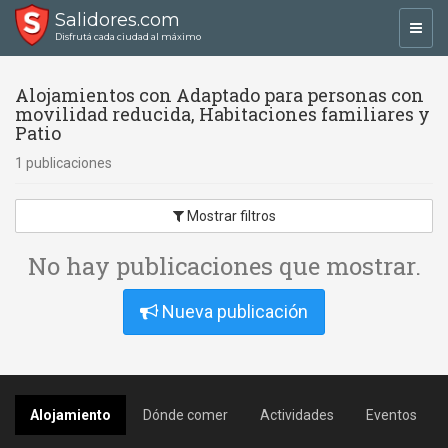
Salidores.com
Toggl
Disfrutá cada ciudad al máximo
navig
Alojamientos con Adaptado para personas con
movilidad reducida, Habitaciones familiares y
Patio
1 publicaciones
Mostrar filtros
No hay publicaciones que mostrar.
Nueva publicación
Alojamiento
Dónde comer
Actividades
Eventos