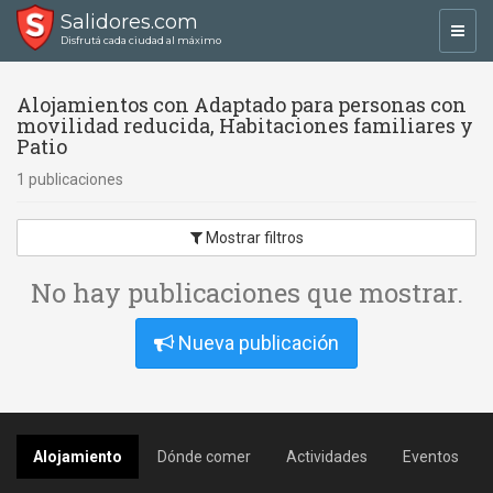
Salidores.com
Toggl
Disfrutá cada ciudad al máximo
navig
Alojamientos con Adaptado para personas con
movilidad reducida, Habitaciones familiares y
Patio
1 publicaciones
Mostrar filtros
No hay publicaciones que mostrar.
Nueva publicación
Alojamiento
Dónde comer
Actividades
Eventos