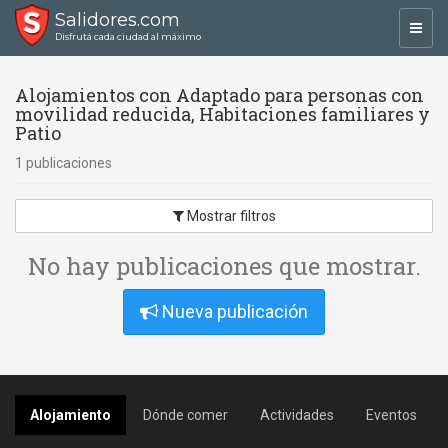
Salidores.com
Toggl
Disfrutá cada ciudad al máximo
navig
Alojamientos con Adaptado para personas con
movilidad reducida, Habitaciones familiares y
Patio
1 publicaciones
Mostrar filtros
No hay publicaciones que mostrar.
Nueva publicación
Alojamiento
Dónde comer
Actividades
Eventos