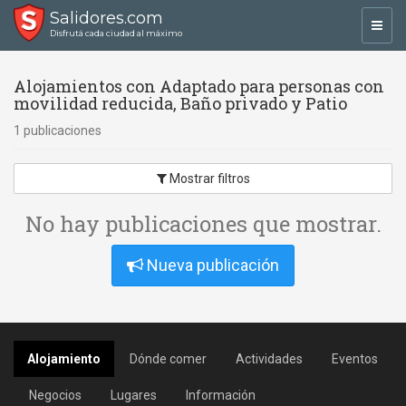
Salidores.com
Toggl
Disfrutá cada ciudad al máximo
navig
Alojamientos con Adaptado para personas con
movilidad reducida, Baño privado y Patio
1 publicaciones
Mostrar filtros
No hay publicaciones que mostrar.
Nueva publicación
Alojamiento
Dónde comer
Actividades
Eventos
Negocios
Lugares
Información