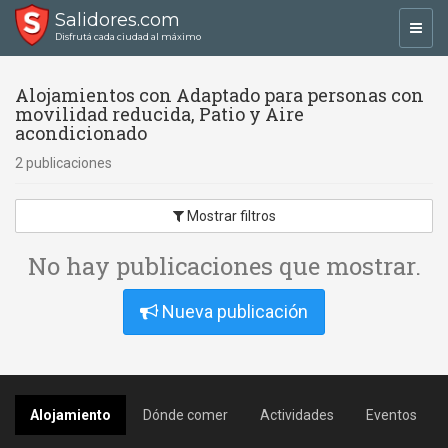
Salidores.com
Toggl
Disfrutá cada ciudad al máximo
navig
Alojamientos con Adaptado para personas con
movilidad reducida, Patio y Aire
acondicionado
2 publicaciones
Mostrar filtros
No hay publicaciones que mostrar.
Nueva publicación
Alojamiento
Dónde comer
Actividades
Eventos