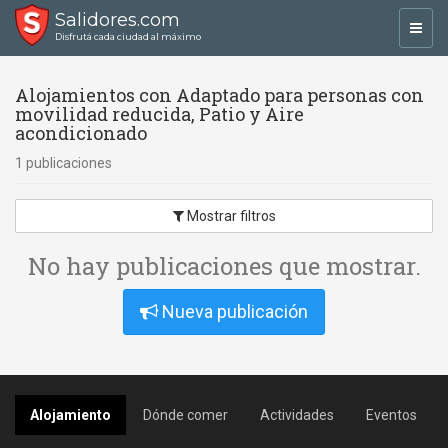
Salidores.com
Toggl
Disfrutá cada ciudad al máximo
navig
Alojamientos con Adaptado para personas con
movilidad reducida, Patio y Aire
acondicionado
1 publicaciones
Mostrar filtros
No hay publicaciones que mostrar.
Nueva publicación
Alojamiento
Dónde comer
Actividades
Eventos