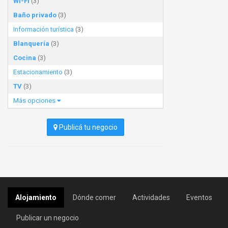
Wi-Fi
(3)
Baño privado
(3)
Información turística
(3)
Blanquería
(3)
Cocina
(3)
Estacionamiento
(3)
TV
(3)
Más opciones
Publicá tu negocio
Alojamiento
Dónde comer
Actividades
Eventos
Publicar un negocio