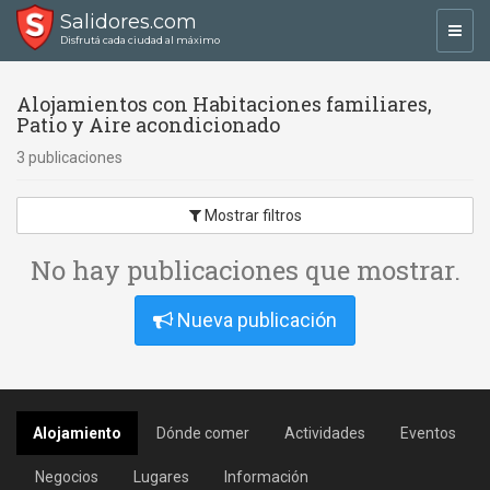
Salidores.com
Toggl
Disfrutá cada ciudad al máximo
navig
Alojamientos con Habitaciones familiares,
Patio y Aire acondicionado
3 publicaciones
Mostrar filtros
No hay publicaciones que mostrar.
Nueva publicación
Alojamiento
Dónde comer
Actividades
Eventos
Negocios
Lugares
Información