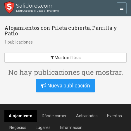
Salidores.com
Toggl
Disfrutá cada ciudad al máximo
navig
Alojamientos con Pileta cubierta, Parrilla y
Patio
1 publicaciones
Mostrar filtros
No hay publicaciones que mostrar.
Nueva publicación
Alojamiento
Dónde comer
Actividades
Eventos
Negocios
Lugares
Información