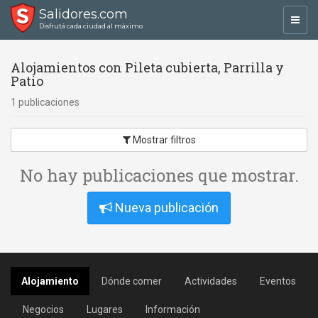
Salidores.com
Toggl
Disfrutá cada ciudad al máximo
navig
Alojamientos con Pileta cubierta, Parrilla y
Patio
1 publicaciones
Mostrar filtros
No hay publicaciones que mostrar.
Nueva publicación
Alojamiento
Dónde comer
Actividades
Eventos
Negocios
Lugares
Información