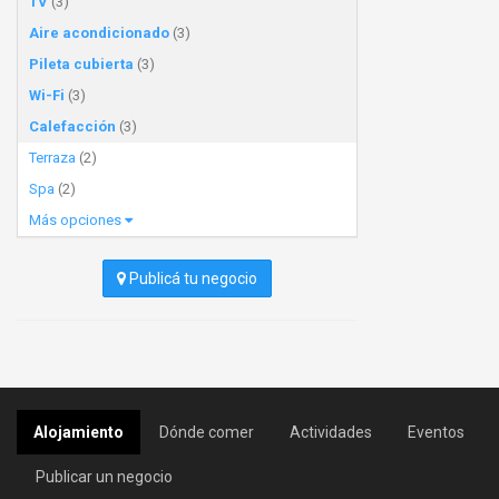
TV
(3)
Aire acondicionado
(3)
Pileta cubierta
(3)
Wi-Fi
(3)
Calefacción
(3)
Terraza
(2)
Spa
(2)
Más opciones
Publicá tu negocio
Alojamiento
Dónde comer
Actividades
Eventos
Publicar un negocio