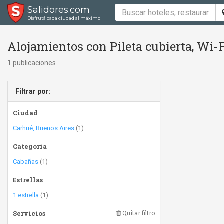
Salidores.com
Disfrutá cada ciudad al máximo
Alojamientos con Pileta cubierta, Wi-
1 publicaciones
Filtrar por:
Ciudad
Carhué, Buenos Aires
(1)
Categoría
Cabañas
(1)
Estrellas
1 estrella
(1)
Servicios
Quitar filtro