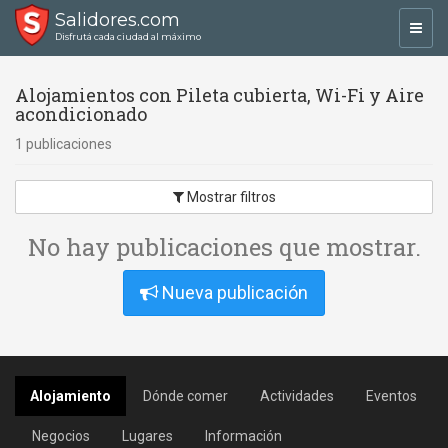
Salidores.com
Toggl
Disfrutá cada ciudad al máximo
navig
Alojamientos con Pileta cubierta, Wi-Fi y Aire
acondicionado
1 publicaciones
Mostrar filtros
No hay publicaciones que mostrar.
Nueva publicación
Alojamiento
Dónde comer
Actividades
Eventos
Negocios
Lugares
Información