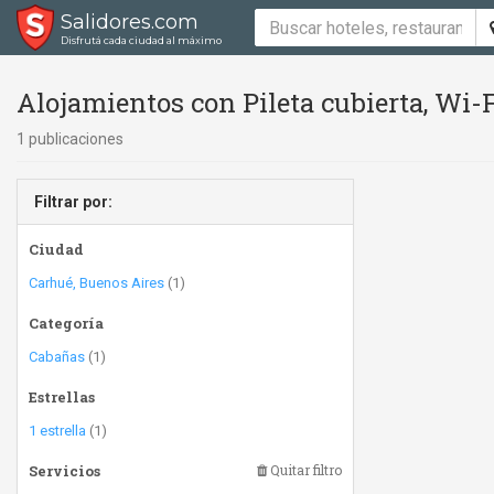
Salidores.com
Disfrutá cada ciudad al máximo
Alojamientos con Pileta cubierta, Wi-
1 publicaciones
Filtrar por:
Ciudad
Carhué, Buenos Aires
(1)
Categoría
Cabañas
(1)
Estrellas
1 estrella
(1)
Servicios
Quitar filtro