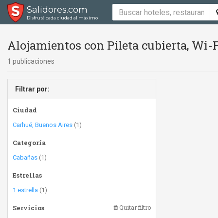
Salidores.com
Disfrutá cada ciudad al máximo
Alojamientos con Pileta cubierta, Wi-F
1 publicaciones
Filtrar por:
Ciudad
Carhué, Buenos Aires
(1)
Categoría
Cabañas
(1)
Estrellas
1 estrella
(1)
Servicios
Quitar filtro