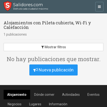
Salidores.com
Toggl
Disfrutá cada ciudad al máximo
navig
Alojamientos con Pileta cubierta, Wi-Fi y
Calefacción
1 publicaciones
Mostrar filtros
No hay publicaciones que mostrar.
Nueva publicación
Alojamiento
Dónde comer
Actividades
Eventos
Negocios
Lugares
Información