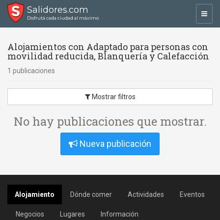
Salidores.com
Toggl
Disfrutá cada ciudad al máximo
navig
Alojamientos con Adaptado para personas con
movilidad reducida, Blanquería y Calefacción
1 publicaciones
Mostrar filtros
No hay publicaciones que mostrar.
Nueva publicación
Alojamiento
Dónde comer
Actividades
Eventos
Negocios
Lugares
Información