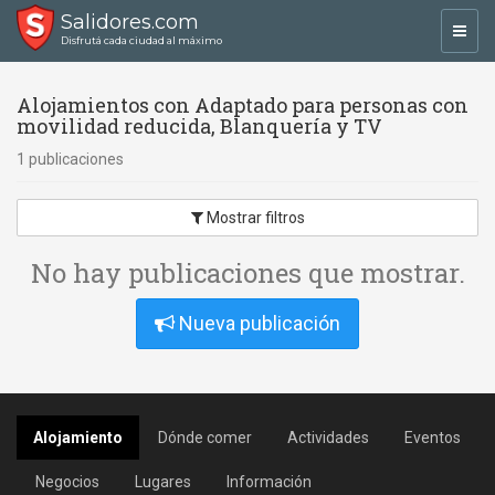
Salidores.com
Toggl
Disfrutá cada ciudad al máximo
navig
Alojamientos con Adaptado para personas con
movilidad reducida, Blanquería y TV
1 publicaciones
Mostrar filtros
No hay publicaciones que mostrar.
Nueva publicación
Alojamiento
Dónde comer
Actividades
Eventos
Negocios
Lugares
Información