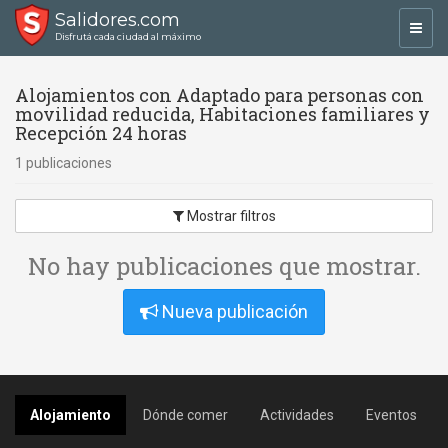
Salidores.com
Toggl
Disfrutá cada ciudad al máximo
navig
Alojamientos con Adaptado para personas con
movilidad reducida, Habitaciones familiares y
Recepción 24 horas
1 publicaciones
Mostrar filtros
No hay publicaciones que mostrar.
Nueva publicación
Alojamiento
Dónde comer
Actividades
Eventos