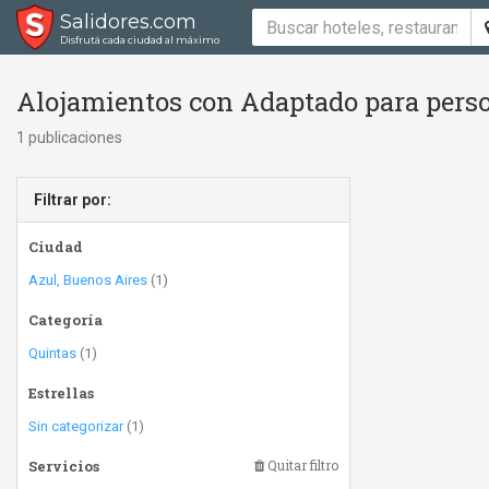
Salidores.com
Disfrutá cada ciudad al máximo
Alojamientos con Adaptado para perso
1 publicaciones
Filtrar por:
Ciudad
Azul, Buenos Aires
(1)
Categoría
Quintas
(1)
Estrellas
Sin categorizar
(1)
Servicios
Quitar filtro