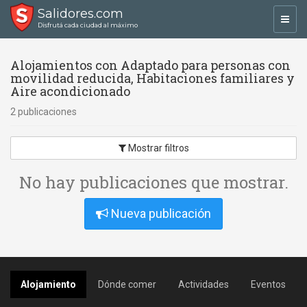
Salidores.com
Toggl
Disfrutá cada ciudad al máximo
navig
Alojamientos con Adaptado para personas con
movilidad reducida, Habitaciones familiares y
Aire acondicionado
2 publicaciones
Mostrar filtros
No hay publicaciones que mostrar.
Nueva publicación
Alojamiento
Dónde comer
Actividades
Eventos