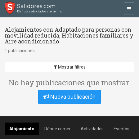
Salidores.com
Toggl
Disfrutá cada ciudad al máximo
navig
Alojamientos con Adaptado para personas con
movilidad reducida, Habitaciones familiares y
Aire acondicionado
1 publicaciones
Mostrar filtros
No hay publicaciones que mostrar.
Nueva publicación
Alojamiento
Dónde comer
Actividades
Eventos