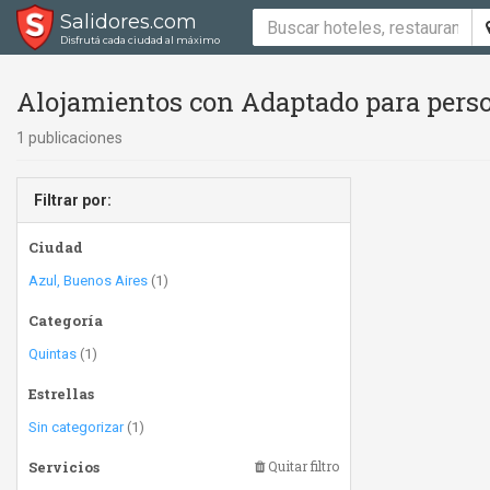
Salidores.com
Disfrutá cada ciudad al máximo
Alojamientos con Adaptado para perso
1 publicaciones
Filtrar por:
Ciudad
Azul, Buenos Aires
(1)
Categoría
Quintas
(1)
Estrellas
Sin categorizar
(1)
Servicios
Quitar filtro