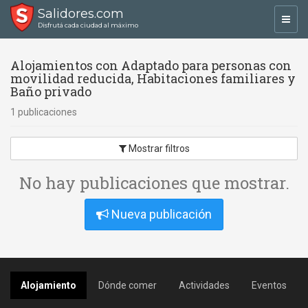
Salidores.com
Toggl
Disfrutá cada ciudad al máximo
navig
Alojamientos con Adaptado para personas con
movilidad reducida, Habitaciones familiares y
Baño privado
1 publicaciones
Mostrar filtros
No hay publicaciones que mostrar.
Nueva publicación
Alojamiento
Dónde comer
Actividades
Eventos