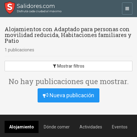
Salidores.com
Toggl
Disfrutá cada ciudad al máximo
navig
Alojamientos con Adaptado para personas con
movilidad reducida, Habitaciones familiares y
Patio
1 publicaciones
Mostrar filtros
No hay publicaciones que mostrar.
Nueva publicación
Alojamiento
Dónde comer
Actividades
Eventos