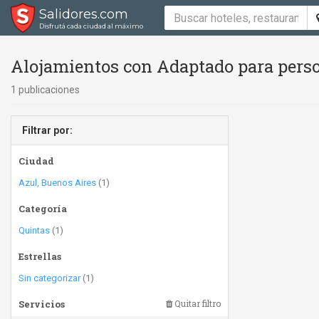
Salidores.com
Disfrutá cada ciudad al máximo
Alojamientos con Adaptado para perso
1 publicaciones
Filtrar por:
Ciudad
Azul, Buenos Aires
(1)
Categoría
Quintas
(1)
Estrellas
Sin categorizar
(1)
Servicios
Quitar filtro