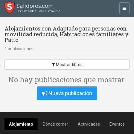
Salidores.com
Toggl
Disfrutá cada ciudad al máximo
navig
Alojamientos con Adaptado para personas con
movilidad reducida, Habitaciones familiares y
Patio
1 publicaciones
Mostrar filtros
No hay publicaciones que mostrar.
Nueva publicación
Alojamiento
Dónde comer
Actividades
Eventos