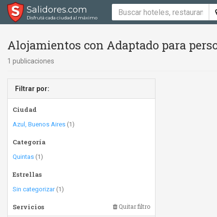
Salidores.com
Disfrutá cada ciudad al máximo
Alojamientos con Adaptado para perso
1 publicaciones
Filtrar por:
Ciudad
Azul, Buenos Aires
(1)
Categoría
Quintas
(1)
Estrellas
Sin categorizar
(1)
Servicios
Quitar filtro