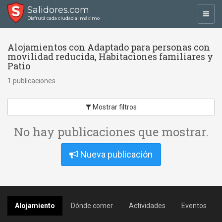
Salidores.com
Toggl
Disfrutá cada ciudad al máximo
navig
Alojamientos con Adaptado para personas con
movilidad reducida, Habitaciones familiares y
Patio
1 publicaciones
Mostrar filtros
No hay publicaciones que mostrar.
Nueva publicación
Alojamiento
Dónde comer
Actividades
Eventos