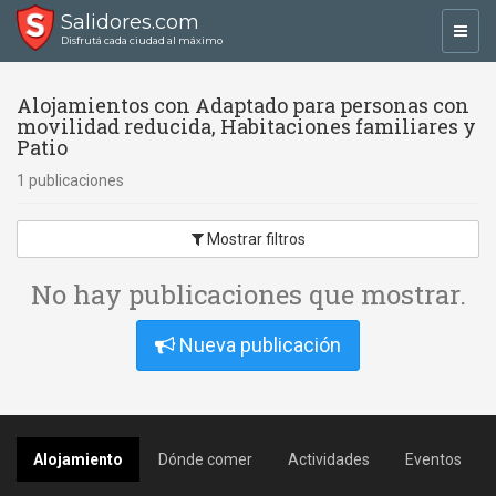
Salidores.com
Toggl
Disfrutá cada ciudad al máximo
navig
Alojamientos con Adaptado para personas con
movilidad reducida, Habitaciones familiares y
Patio
1 publicaciones
Mostrar filtros
No hay publicaciones que mostrar.
Nueva publicación
Alojamiento
Dónde comer
Actividades
Eventos