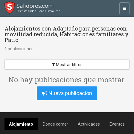
Salidores.com
Toggl
Disfrutá cada ciudad al máximo
navig
Alojamientos con Adaptado para personas con
movilidad reducida, Habitaciones familiares y
Patio
1 publicaciones
Mostrar filtros
No hay publicaciones que mostrar.
Nueva publicación
Alojamiento
Dónde comer
Actividades
Eventos