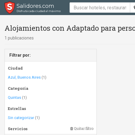
Salidores.com
Disfrutá cada ciudad al máximo
Alojamientos con Adaptado para perso
1 publicaciones
Filtrar por:
Ciudad
Azul, Buenos Aires
(1)
Categoría
Quintas
(1)
Estrellas
Sin categorizar
(1)
Servicios
Quitar filtro