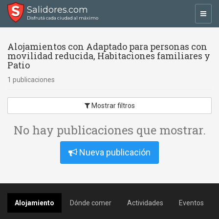
Salidores.com
Toggl
Disfrutá cada ciudad al máximo
navig
Alojamientos con Adaptado para personas con
movilidad reducida, Habitaciones familiares y
Patio
1 publicaciones
Mostrar filtros
No hay publicaciones que mostrar.
Nueva publicación
Alojamiento
Dónde comer
Actividades
Eventos