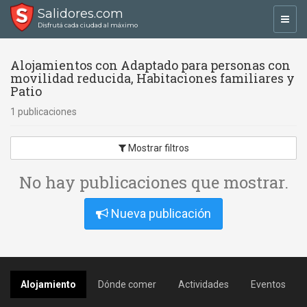
Salidores.com
Toggl
Disfrutá cada ciudad al máximo
navig
Alojamientos con Adaptado para personas con
movilidad reducida, Habitaciones familiares y
Patio
1 publicaciones
Mostrar filtros
No hay publicaciones que mostrar.
Nueva publicación
Alojamiento
Dónde comer
Actividades
Eventos