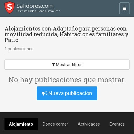
Salidores.com
Toggl
Disfrutá cada ciudad al máximo
navig
Alojamientos con Adaptado para personas con
movilidad reducida, Habitaciones familiares y
Patio
1 publicaciones
Mostrar filtros
No hay publicaciones que mostrar.
Nueva publicación
Alojamiento
Dónde comer
Actividades
Eventos