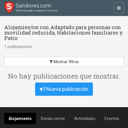
Salidores.com
Toggl
Disfrutá cada ciudad al máximo
navig
Alojamientos con Adaptado para personas con
movilidad reducida, Habitaciones familiares y
Patio
1 publicaciones
Mostrar filtros
No hay publicaciones que mostrar.
Nueva publicación
Alojamiento
Dónde comer
Actividades
Eventos