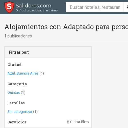
Salidores.com
Disfrutá cada ciudad al máximo
Alojamientos con Adaptado para perso
1 publicaciones
Filtrar por:
Ciudad
Azul, Buenos Aires
(1)
Categoría
Quintas
(1)
Estrellas
Sin categorizar
(1)
Servicios
Quitar filtro