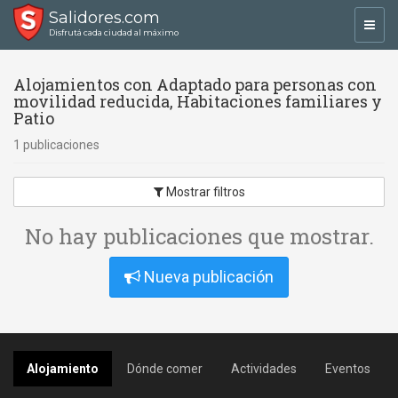
Salidores.com
Toggl
Disfrutá cada ciudad al máximo
navig
Alojamientos con Adaptado para personas con
movilidad reducida, Habitaciones familiares y
Patio
1 publicaciones
Mostrar filtros
No hay publicaciones que mostrar.
Nueva publicación
Alojamiento
Dónde comer
Actividades
Eventos