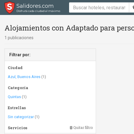
Salidores.com
Disfrutá cada ciudad al máximo
Alojamientos con Adaptado para perso
1 publicaciones
Filtrar por:
Ciudad
Azul, Buenos Aires
(1)
Categoría
Quintas
(1)
Estrellas
Sin categorizar
(1)
Servicios
Quitar filtro