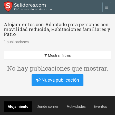
Salidores.com
Toggl
Disfrutá cada ciudad al máximo
navig
Alojamientos con Adaptado para personas con
movilidad reducida, Habitaciones familiares y
Patio
1 publicaciones
Mostrar filtros
No hay publicaciones que mostrar.
Nueva publicación
Alojamiento
Dónde comer
Actividades
Eventos