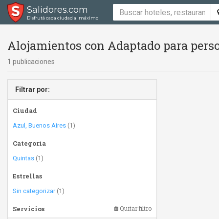
Salidores.com
Disfrutá cada ciudad al máximo
Alojamientos con Adaptado para perso
1 publicaciones
Filtrar por:
Ciudad
Azul, Buenos Aires
(1)
Categoría
Quintas
(1)
Estrellas
Sin categorizar
(1)
Servicios
Quitar filtro