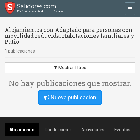
Salidores.com
Toggl
Disfrutá cada ciudad al máximo
navig
Alojamientos con Adaptado para personas con
movilidad reducida, Habitaciones familiares y
Patio
1 publicaciones
Mostrar filtros
No hay publicaciones que mostrar.
Nueva publicación
Alojamiento
Dónde comer
Actividades
Eventos