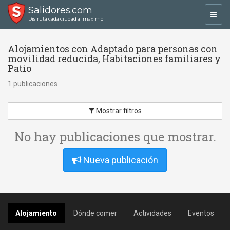
Salidores.com
Toggl
Disfrutá cada ciudad al máximo
navig
Alojamientos con Adaptado para personas con
movilidad reducida, Habitaciones familiares y
Patio
1 publicaciones
Mostrar filtros
No hay publicaciones que mostrar.
Nueva publicación
Alojamiento
Dónde comer
Actividades
Eventos