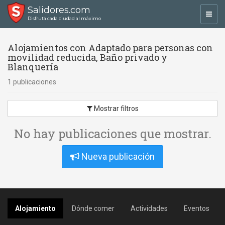
Salidores.com
Toggl
Disfrutá cada ciudad al máximo
navig
Alojamientos con Adaptado para personas con
movilidad reducida, Baño privado y
Blanquería
1 publicaciones
Mostrar filtros
No hay publicaciones que mostrar.
Nueva publicación
Alojamiento
Dónde comer
Actividades
Eventos