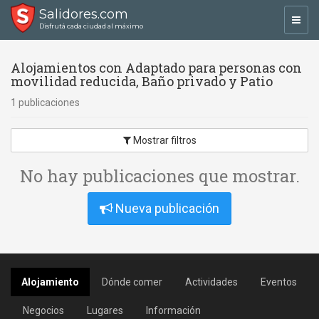
Salidores.com
Toggl
Disfrutá cada ciudad al máximo
navig
Alojamientos con Adaptado para personas con
movilidad reducida, Baño privado y Patio
1 publicaciones
Mostrar filtros
No hay publicaciones que mostrar.
Nueva publicación
Alojamiento
Dónde comer
Actividades
Eventos
Negocios
Lugares
Información